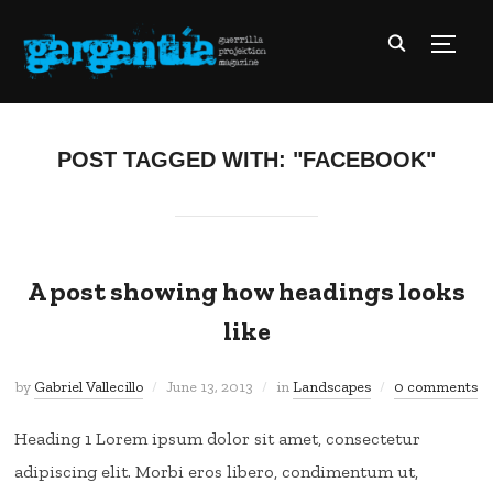
TOGG
POST TAGGED WITH: "FACEBOOK"
A post showing how headings looks
like
by
Gabriel Vallecillo
June 13, 2013
in
Landscapes
0 comments
Heading 1 Lorem ipsum dolor sit amet, consectetur
adipiscing elit. Morbi eros libero, condimentum ut,